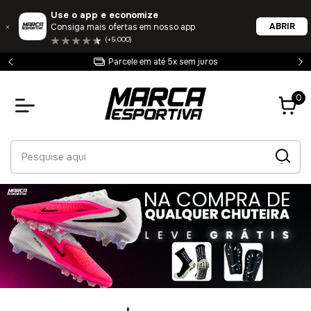
Use o app e economize
ABRIR
Consiga mais ofertas em nosso app
(+5.000)
Parcele em até 5x sem juros
Entrega
0