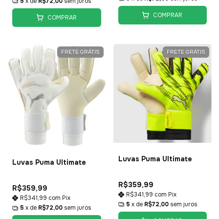
5
x de
R$72,00
sem juros
COMPRAR
COMPRAR
FRETE GRÁTIS
FRETE GRÁTIS
Luvas Puma Ultimate
Luvas Puma Ultimate
R$359,99
R$359,99
R$341,99
com
Pix
R$341,99
com
Pix
5
x de
R$72,00
sem juros
5
x de
R$72,00
sem juros