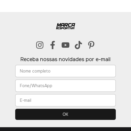
Receba nossas novidades por e-mail