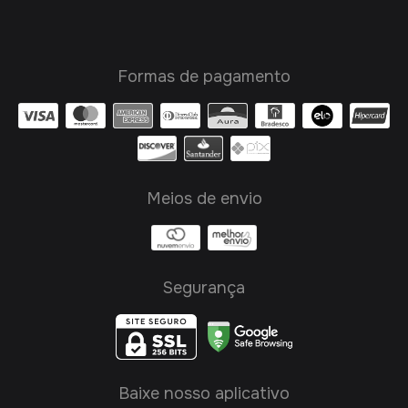
Formas de pagamento
Meios de envio
Segurança
Baixe nosso aplicativo