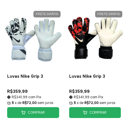
FRETE GRÁTIS
FRETE GRÁTIS
Luvas Nike Grip 3
Luvas Nike Grip 3
R$359,99
R$359,99
R$341,99
com
Pix
R$341,99
com
Pix
5
x de
R$72,00
sem juros
5
x de
R$72,00
sem juros
COMPRAR
COMPRAR