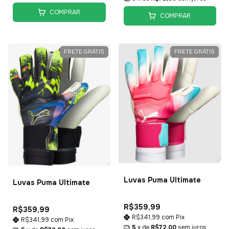
COMPRAR
COMPRAR
FRETE GRÁTIS
FRETE GRÁTIS
Luvas Puma Ultimate
Luvas Puma Ultimate
R$359,99
R$359,99
R$341,99
com
Pix
R$341,99
com
Pix
5
x de
R$72,00
sem juros